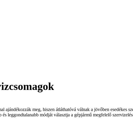
rvizcsomagok
mal ajándékozzák meg, hiszen átláthatóvá válnak a jövőben esedékes s
b és leggondtalanabb módját választja a gépjármű megfelelő szervizel