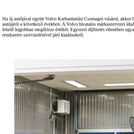
Ha új autójával együtt Volvo Karbantartási Csomagot vásárol, akkor b
autójáról a következő években. A Volvo hivatalos márkaszervizei által
lehető legjobban megőrizze értékét. Egyszeri díjfizetés ellenében ugya
rendszeres szervizelésével járó kiadásokról.