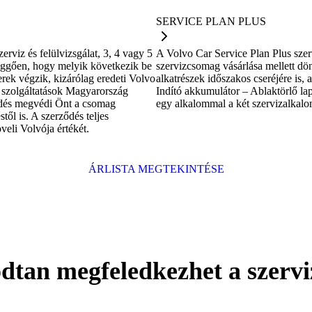
SERVICE PLAN PLUS
rviz és felülvizsgálat, 3, 4 vagy 5
A Volvo Car Service Plan Plus sze
függően, hogy melyik következik be
szervizcsomag vásárlása mellett dön
erek végzik, kizárólag eredeti Volvo
alkatrészek időszakos cseréjére is
t szolgáltatások Magyarország
Indító akkumulátor – Ablaktörlő lap
ődés megvédi Önt a csomag
egy alkalommal a két szervizalkalo
től is. A szerződés teljes
veli Volvója értékét.
ÁRLISTA MEGTEKINTÉSE
dtan megfeledkezhet a szervi