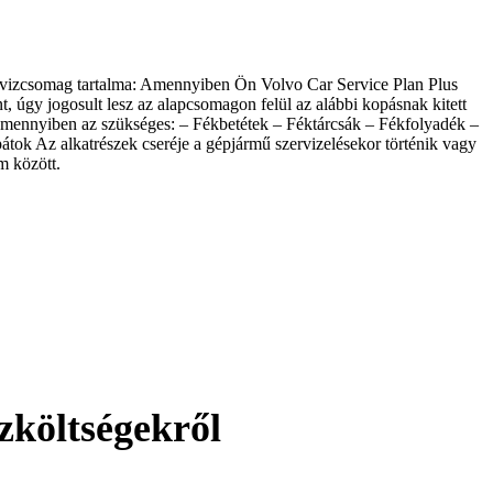
rvizcsomag tartalma: Amennyiben Ön Volvo Car Service Plan Plus
t, úgy jogosult lesz az alapcsomagon felül az alábbi kopásnak kitett
, amennyiben az szükséges: – Fékbetétek – Féktárcsák – Fékfolyadék –
átok Az alkatrészek cseréje a gépjármű szervizelésekor történik vagy
m között.
zköltségekről