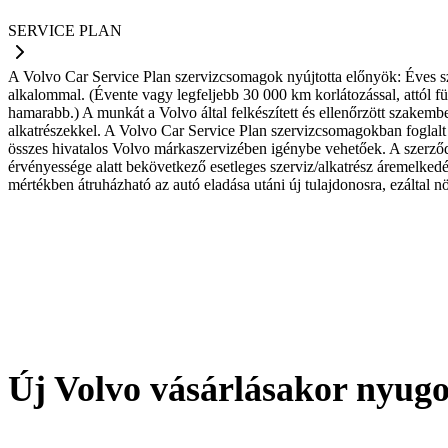
SERVICE PLAN
A Volvo Car Service Plan szervizcsomagok nyújtotta előnyök: Éves sze
alkalommal. (Évente vagy legfeljebb 30 000 km korlátozással, attól 
hamarabb.) A munkát a Volvo által felkészített és ellenőrzött szakemb
alkatrészekkel. A Volvo Car Service Plan szervizcsomagokban foglal
összes hivatalos Volvo márkaszervizében igénybe vehetőek. A szerz
érvényessége alatt bekövetkező esetleges szerviz/alkatrész áremelkedés
mértékben átruházható az autó eladása utáni új tulajdonosra, ezáltal nö
Új Volvo vásárlásakor nyugo