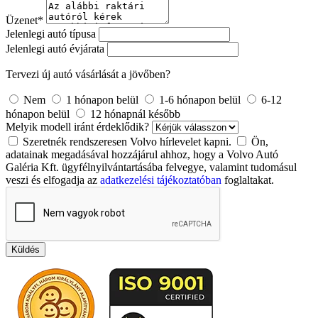
Üzenet
*
Jelenlegi autó típusa
Jelenlegi autó évjárata
Tervezi új autó vásárlását a jövőben?
Nem
1 hónapon belül
1-6 hónapon belül
6-12
hónapon belül
12 hónapnál később
Melyik modell iránt érdeklődik?
Szeretnék rendszeresen Volvo hírlevelet kapni.
Ön,
adatainak megadásával hozzájárul ahhoz, hogy a Volvo Autó
Galéria Kft. ügyfélnyilvántartásába felvegye, valamint tudomásul
veszi és elfogadja az
adatkezelési tájékoztatóban
foglaltakat.
Küldés