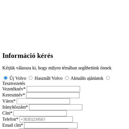
Információ kérés
Kérjük válassza ki, hogy milyen témában segíthetünk önnek
Új Volvo
Használt Volvo
Aktuális ajánlatok
Tesztvezetés
Vezetéknév
*
Keresztnév
*
Város
*
Irányítószám
*
Cím
*
Telefon
*
Email cím
*