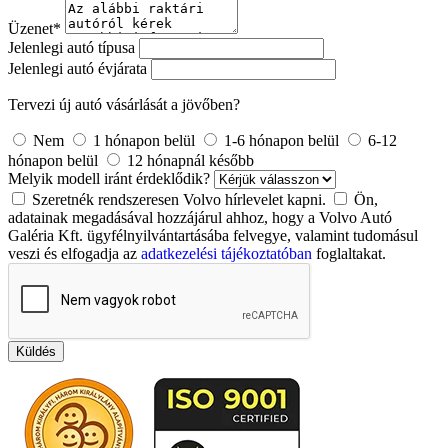
Üzenet
*
Jelenlegi autó típusa
Jelenlegi autó évjárata
Tervezi új autó vásárlását a jövőben?
Nem
1 hónapon belül
1-6 hónapon belül
6-12
hónapon belül
12 hónapnál később
Melyik modell iránt érdeklődik?
Szeretnék rendszeresen Volvo hírlevelet kapni.
Ön,
adatainak megadásával hozzájárul ahhoz, hogy a Volvo Autó
Galéria Kft. ügyfélnyilvántartásába felvegye, valamint tudomásul
veszi és elfogadja az
adatkezelési tájékoztatóban
foglaltakat.
Küldés