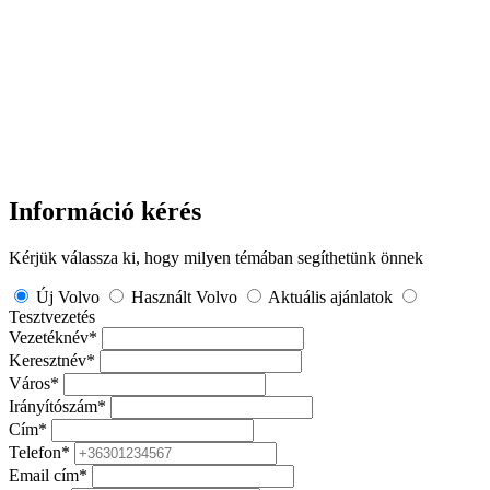
Információ kérés
Kérjük válassza ki, hogy milyen témában segíthetünk önnek
Új Volvo
Használt Volvo
Aktuális ajánlatok
Tesztvezetés
Vezetéknév
*
Keresztnév
*
Város
*
Irányítószám
*
Cím
*
Telefon
*
Email cím
*