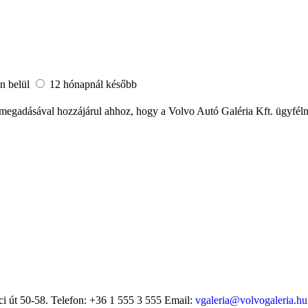
n belül
12 hónapnál később
megadásával hozzájárul ahhoz, hogy a Volvo Autó Galéria Kft. ügyfélny
i út 50-58.
Telefon: +36 1 555 3 555
Email:
vgaleria@volvogaleria.hu