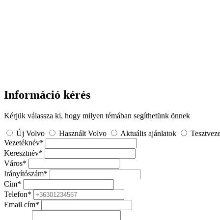
Információ kérés
Kérjük válassza ki, hogy milyen témában segíthetünk önnek
Új Volvo
Használt Volvo
Aktuális ajánlatok
Tesztveze
Vezetéknév
*
Keresztnév
*
Város
*
Irányítószám
*
Cím
*
Telefon
*
Email cím
*