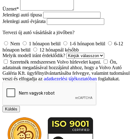
Üzenet
*
Jelenlegi autó típusa
Jelenlegi autó évjárata
Tervezi új autó vásárlását a jövőben?
Nem
1 hónapon belül
1-6 hónapon belül
6-12
hónapon belül
12 hónapnál később
Melyik modell iránt érdeklődik?
Szeretnék rendszeresen Volvo hírlevelet kapni.
Ön,
adatainak megadásával hozzájárul ahhoz, hogy a Volvo Autó
Galéria Kft. ügyfélnyilvántartásába felvegye, valamint tudomásul
veszi és elfogadja az
adatkezelési tájékoztatóban
foglaltakat.
Küldés