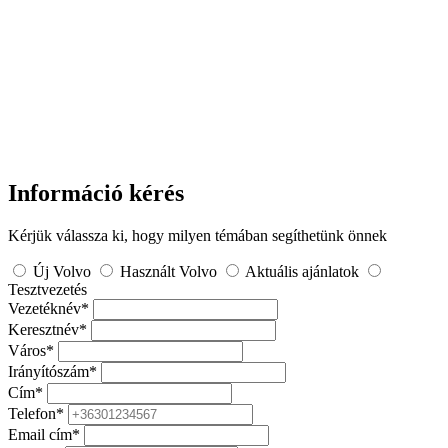
Információ kérés
Kérjük válassza ki, hogy milyen témában segíthetünk önnek
Új Volvo
Használt Volvo
Aktuális ajánlatok
Tesztvezetés
Vezetéknév
*
Keresztnév
*
Város
*
Irányítószám
*
Cím
*
Telefon
*
Email cím
*