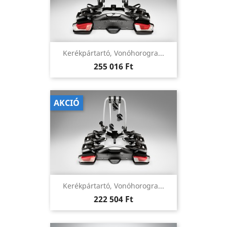
Kerékpártartó, Vonóhorogra...
Ár
255 016 Ft
AKCIÓ
Kerékpártartó, Vonóhorogra...
Ár
222 504 Ft