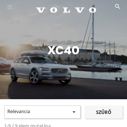

XC40
Relevancia

SZŰRŐ
1-9 / 9 elem mutatása