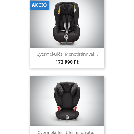
AKCIÓ
Gyermekülés, Menetiránnyal...
Ár
173 990 Ft
Gyermekülés, Ülésmagasító...