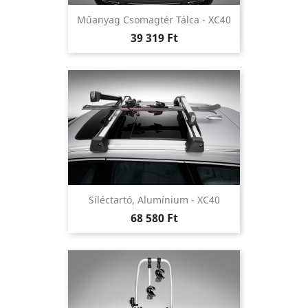
Műanyag Csomagtér Tálca - XC40
Ár
39 319 Ft
Síléctartó, Alumínium - XC40
Ár
68 580 Ft