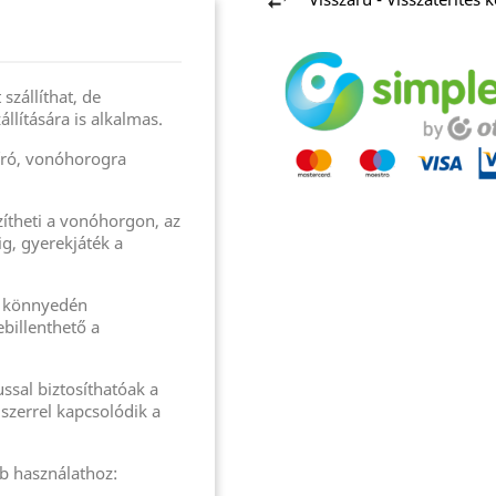
zállíthat, de
llítására is alkalmas.
író, vonóhorogra
ítheti a vonóhorgon, az
g, gyerekjáték a
is könnyedén
billenthető a
sal biztosíthatóak a
dszerrel kapcsolódik a
b használathoz: