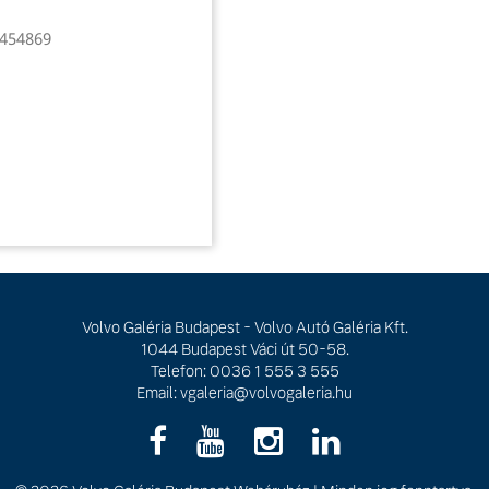
1454869
Volvo Galéria Budapest - Volvo Autó Galéria Kft.
1044 Budapest Váci út 50-58.
Telefon: 0036 1 555 3 555
Email:
vgaleria@volvogaleria.hu