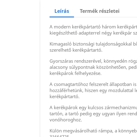
Leírás
Termék részletei
A modern kerékpártartó három kerékpárt s
kiegészíthető adapterrel négy kerékpár szá
Kimagasló biztonsági tulajdonságokkal b
szerelhető kerékpártartó.
Gyorszáras rendszerével, könnyedén rögz
alacsony súlypontnak köszönhetően, pedi
kerékpárok felhelyezése.
A csomagtartóhoz felszerelt állapotban 
hozzáférhetünk, hiszen egy mozdulattal le
kerékpártartó.
A kerékpárok egy kulcsos zármechanizmus
tartón, a tartó pedig egy ugyan ilyen ren
vonóhoroghoz.
Külön megvásárolható rámpa, a könnyeb
31664725