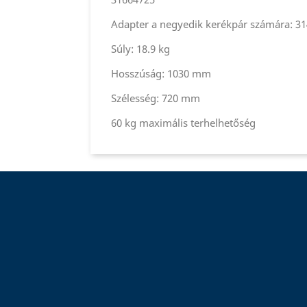
Adapter a negyedik kerékpár számára: 3
Súly: 18.9 kg
Hosszúság: 1030 mm
Szélesség: 720 mm
60 kg maximális terhelhetőség