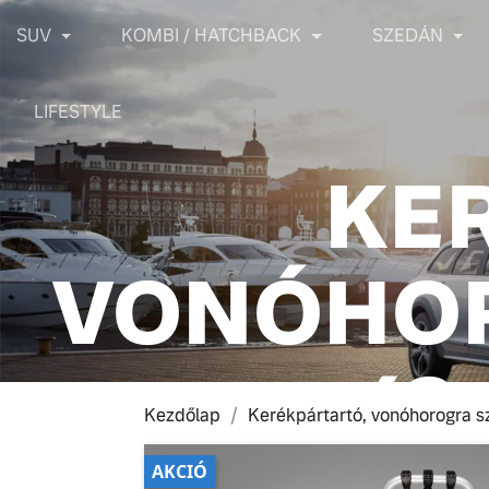
SUV
KOMBI / HATCHBACK
SZEDÁN
LIFESTYLE
KE
VONÓHOR
(3
Kezdőlap
Kerékpártartó, vonóhorogra s
AKCIÓ