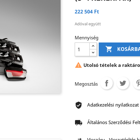
222 504 Ft
Adóval együtt
Mennyiség

KOSÁRB

Utolsó tételek a raktár
Megosztás
Adatkezelési nyilatkozat
Általános Szerződési Fel
Visszáru - Visszatérítés 