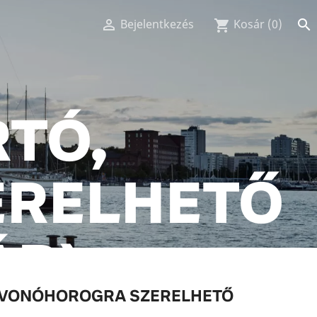

Bejelentkezés

Kosár
(0)
shopping_cart
TÓ,
ERELHETŐ
ÁR)
 VONÓHOROGRA SZERELHETŐ