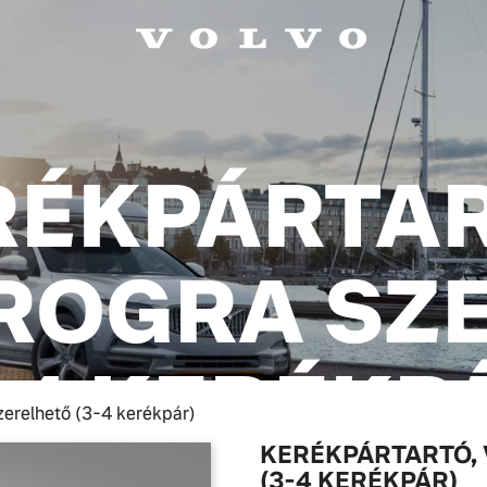
RÉKPÁRTAR
OGRA SZ
-4 KERÉKP
zerelhető (3-4 kerékpár)
KERÉKPÁRTARTÓ,
(3-4 KERÉKPÁR)