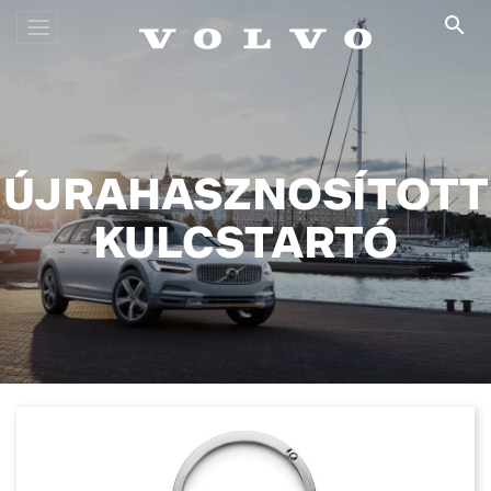

ÚJRAHASZNOSÍTOTT
KULCSTARTÓ