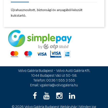
Újrahasznosított, biztonsági öv anyagából készült
kulcstartó.
Volvo Galéria Budapest - Volvo Autó Galéria Kft.
1044 Budapest Váci út 50-58.
Telefon: 0036 1 555 3 555
Email:
vgaleria@volvogaleria.hu
© 2026
Volvo Galéria Budapest Webáruház
|
Minden jog