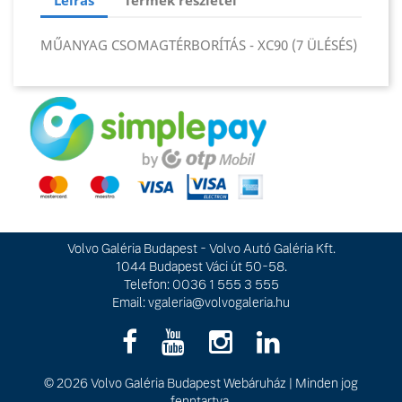
MŰANYAG CSOMAGTÉRBORÍTÁS - XC90 (7 ÜLÉSÉS)
Volvo Galéria Budapest - Volvo Autó Galéria Kft.
1044 Budapest Váci út 50-58.
Telefon: 0036 1 555 3 555
Email:
vgaleria@volvogaleria.hu
© 2026
Volvo Galéria Budapest Webáruház
|
Minden jog
fenntartva.