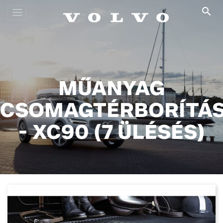

MŰANYAG
CSOMAGTÉRBORÍTÁ
- XC90 (7 ÜLÉSÉS)